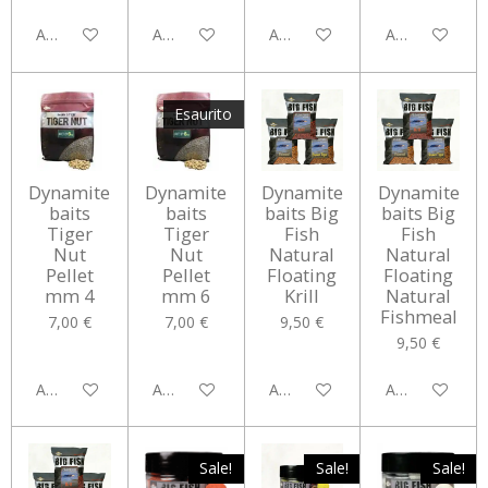
Aggiungi al carrello
Avvisami quando disponibile
Aggiungi al carrello
Avvisami quan
Esaurito
Dynamite
Dynamite
Dynamite
Dynamite
baits
baits
baits Big
baits Big
Tiger
Tiger
Fish
Fish
Nut
Nut
Natural
Natural
Pellet
Pellet
Floating
Floating
mm 4
mm 6
Krill
Natural
Fishmeal
7,00 €
7,00 €
9,50 €
9,50 €
Aggiungi al carrello
Avvisami quando disponibile
Aggiungi al carrello
Aggiungi al car
Sale!
Sale!
Sale!