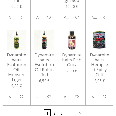
ml
gr1800
6,50 €
12,50 €
Aggiungi al carrello
Aggiungi al carrello
Avvisami quando disponibile
Avvisami quan
Dynamite
Dynamite
Dynamite
Dynamite
baits
baits
baits Fish
baits
Evolution
Evolution
Gutz
Hempse
Oil
Oil Robin
d Spicy
7,00 €
Monster
Red
Cilli
Tiger
6,50 €
3,95 €
6,50 €
Aggiungi al carrello
Aggiungi al carrello
Aggiungi al carrello
Aggiungi al car
1
2
3
4