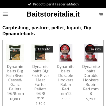
Prodotti per il Feeder &Match
Vai
al
Baitstoreitalia.it
contenuto
principale
Carpfishing, pasture, pellet, liquidi, Dip
Dynamitebaits
Esaurito
Esaurito
Dynamie
Dynamie
Dynamite
Dynamite
baits Big
baits Big
baits
baits
Fish River
Fish River
Durable
Durable
Ceese&
Meat
Hookers
Hookers
Galic
Furter
Robin
Robin
Pellets
Pellets
Red
Red mm
4/6/8mm
4/6/8
mm12
8
mm
10,00 €
7,00 €
5,20 €
9,80 €