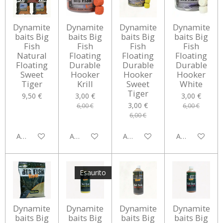
Dynamite
Dynamite
Dynamite
Dynamite
baits Big
baits Big
baits Big
baits Big
Fish
Fish
Fish
Fish
Natural
Floating
Floating
Floating
Floating
Durable
Durable
Durable
Sweet
Hooker
Hooker
Hooker
Tiger
Krill
Sweet
White
Tiger
9,50 €
3,00 €
3,00 €
3,00 €
6,00 €
6,00 €
6,00 €
Aggiungi al carrello
Aggiungi al carrello
Aggiungi al carrello
Aggiungi al car
Esaurito
Dynamite
Dynamite
Dynamite
Dynamite
baits Big
baits Big
baits Big
baits Big