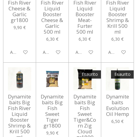
Fish River
Fish River
Fish River
Fish River
Cheese &
Liquid
Liquid
Liquid
Garlic
Booster
Booster
Booster
gr1800
Cheese &
Meat-
Shrimp &
Garlic
Furter
Krill 500
9,90 €
500 ml
500 ml
ml
6,30 €
6,30 €
6,30 €
Aggiungi al carrello
Avvisami quando disponibile
Aggiungi al carrello
Aggiungi al car
Esaurito
Esaurito
Dynamite
Dynamite
Dynamite
Dynamite
baits Big
baits Big
baits Big
baits
Fish River
Fish
Fish
Evolution
Liquid
Sweet
Sweet
Oil Hemp
Booster
Tiger
Tiger&Co
6,50 €
Shrimp &
gr1800
rn Zig
Krill 500
Cloud
9,90 €