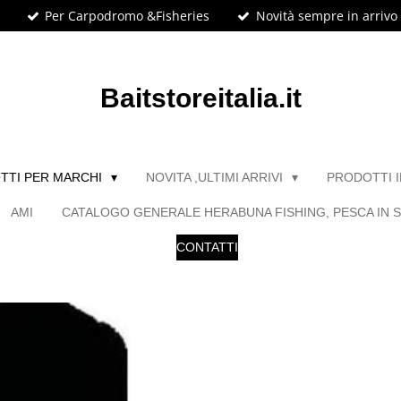
Per Carpodromo &Fisheries
Novità sempre in arrivo
Baitstoreitalia.it
TTI PER MARCHI
NOVITA ,ULTIMI ARRIVI
PRODOTTI 
AMI
CATALOGO GENERALE HERABUNA FISHING, PESCA IN S
CONTATTI