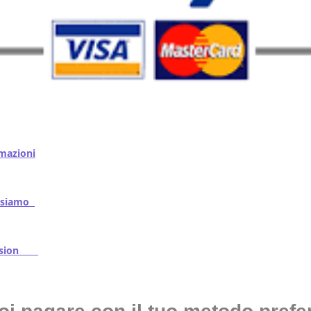
mazioni
iamo
ssion