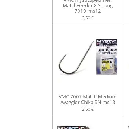
MatchFeeder X Strong
7019 .ms12
2,50 €
VMC 7007 Match Medium
/waggler Chika BN ms18
2,50 €