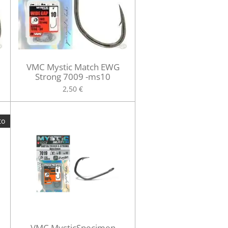
VMC Mystic Match EWG
Strong 7009 -ms10
2,50 €
to
VMC MysticSpecimen