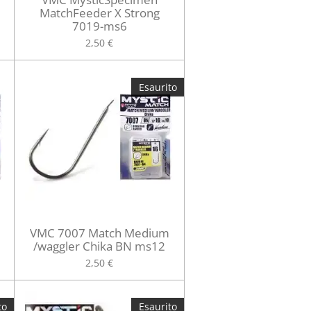
MatchFeeder X Strong
7019-ms6
2,50 €
Esaurito
VMC 7007 Match Medium
/waggler Chika BN ms12
2,50 €
to
Esaurito