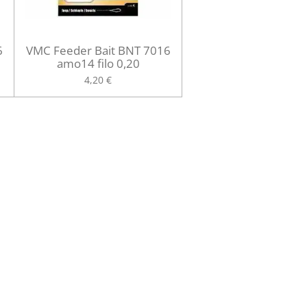
6
VMC Feeder Bait BNT 7016
amo14 filo 0,20
4,20 €