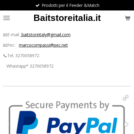
Prodotti per il Feeder &Match
Vai
al
Baitstoreitalia.it
contenuto
principale
📧E-mail
baitstoreitaly@gmail.com
📧Pec:
marcocompassi@pec.net
📞Tel. 3270058972
Whastapp* 3270058972