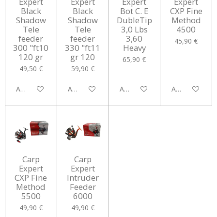
Expert
Expert
Expert
Expert
Black
Black
Bot C. E
CXP Fine
Shadow
Shadow
DubleTip
Method
Tele
Tele
3,0 Lbs
4500
feeder
feeder
3,60
45,90 €
300 "ft10
330 "ft11
Heavy
120 gr
gr 120
65,90 €
49,50 €
59,90 €
Aggiungi al carrello
Aggiungi al carrello
Aggiungi al carrello
Aggiungi al car
Carp
Carp
Expert
Expert
CXP Fine
Intruder
Method
Feeder
5500
6000
49,90 €
49,90 €