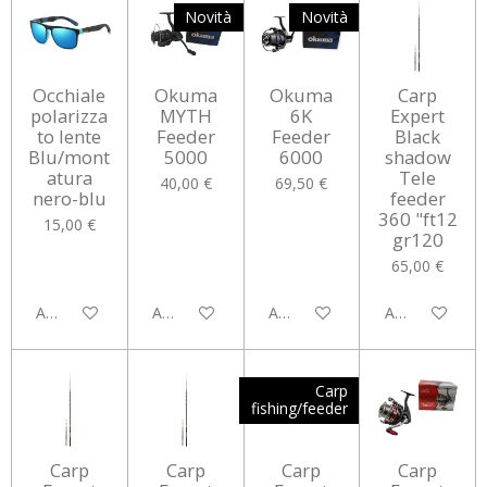
Novità
Novità
Occhiale
Okuma
Okuma
Carp
polarizza
MYTH
6K
Expert
to lente
Feeder
Feeder
Black
Blu/mont
5000
6000
shadow
atura
Tele
40,00 €
69,50 €
nero-blu
feeder
360 "ft12
15,00 €
gr120
65,00 €
Aggiungi al carrello
Aggiungi al carrello
Aggiungi al carrello
Aggiungi al car
Carp
fishing/feeder
Carp
Carp
Carp
Carp