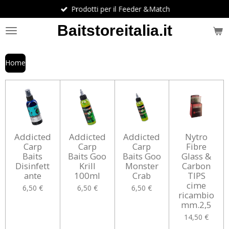
Prodotti per il Feeder &Match
Vai
al
Baitstoreitalia.it
contenuto
principale
Home
Addicted
Addicted
Addicted
Nytro
Carp
Carp
Carp
Fibre
Baits
Baits Goo
Baits Goo
Glass &
Disinfett
Krill
Monster
Carbon
ante
100ml
Crab
TIPS
cime
6,50 €
6,50 €
6,50 €
ricambio
mm.2,5
14,50 €