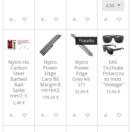
Aggiungi al carrello
Aggiungi al carrello
Aggiungi al carrello
Aggiungi al car
Esaurito
Nytro Ho
Nytro
Nytro
EA5
Carbon
Power
Power
Occhiale
Steel
Edge
Edge
Polarizza
Barbed
Carp 80
Grey kit.
to mod.
Bait
Margin 8
2/1
"Vintage"
Spike
mt+kit2
32,00 €
15,00 €
mm7, 5
109,50 €
2,40 €
Aggiungi al carrello
Aggiungi al carrello
Avvisami quando disponibile
Aggiungi al car