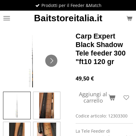
Prodotti per il Feeder &Match
Vai
al
Baitstoreitalia.it
contenuto
principale
Carp Expert
Black Shadow
Tele feeder 300
"ft10 120 gr
49,50 €
Aggiungi al
carrello
Codice articolo:
12303300
La Tele Feeder di