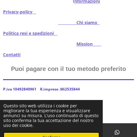
I
nformazioni
Privacy-policy
Chi siamo
Politica resi e spedizioni
Mission
Contatti
Puoi pagare con il tuo metodo preferito
P.iva 10492840961 R.imprese .Mi2535844
Questo sito web utilizza i cookie per
migliorare la tua esperienza e visualizzare
2024Baitstoreitalia fornito da Webador
annunci su misura. L'uso continuato di questo
sito conferma la tua accettazione del nostro
uso dei cookie.