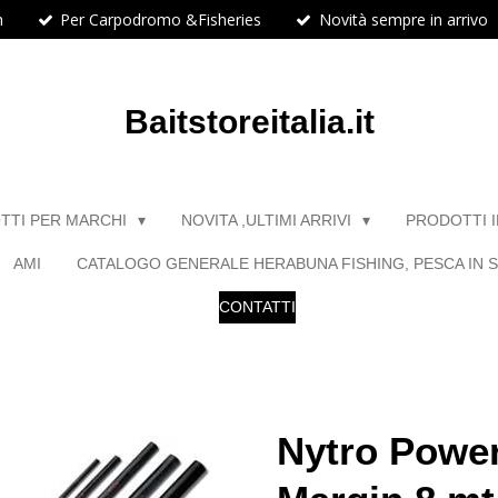
h
Per Carpodromo &Fisheries
Novità sempre in arrivo
Baitstoreitalia.it
TTI PER MARCHI
NOVITA ,ULTIMI ARRIVI
PRODOTTI 
AMI
CATALOGO GENERALE HERABUNA FISHING, PESCA IN S
CONTATTI
Nytro Powe