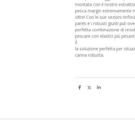
montata con il nostro estrattor
pesca margin estremamente ro
oltre! Con le sue sezioni rinfor
pareti e i robusti giunti put-o
perfetta combinazione di resist
pescare con elastici più pesanti
È
la soluzione perfetta per situ
canna robusta.
C
C
C
o
o
o
n
n
n
d
d
d
i
i
i
v
v
v
i
i
i
d
d
d
i
i
i