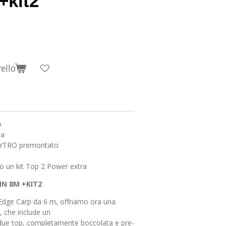
+kit2
ello
o
ta
) NYTRO premontato
o un kit Top 2 Power extra
IN 8M +KIT2
Edge Carp da 6 m, offriamo ora una
 che include un
i due top, completamente boccolata e pre-