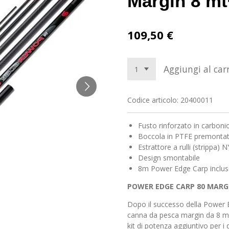
Margin 8 mt
109,50 €
Aggiungi al carr
Codice articolo:
20400011
Fusto rinforzato in carboni
Boccola in PTFE premonta
Estrattore a rulli (strippa
Design smontabile
8m Power Edge Carp inclus
POWER EDGE CARP 80 MARG
Dopo il successo della Power 
canna da pesca margin da 8 m,
kit di potenza aggiuntivo per 