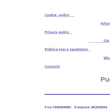
Cookie -policy
I
nfor
Privacy-policy
Chi s
Politica resi e spedizioni
Mi
Contatti
Pu
P.iva 10492840961 R.imprese .Mi2535844