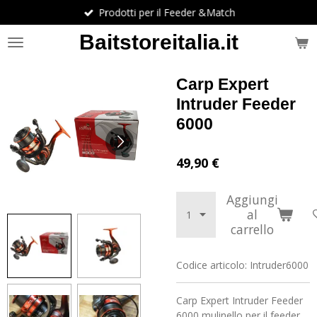
Prodotti per il Feeder &Match
Vai
al
Baitstoreitalia.it
contenuto
principale
Carp Expert
Intruder Feeder
6000
49,90 €
Aggiungi
al
carrello
Codice articolo:
Intruder6000
Carp Expert Intruder Feeder
6000,mulinello per il feeder