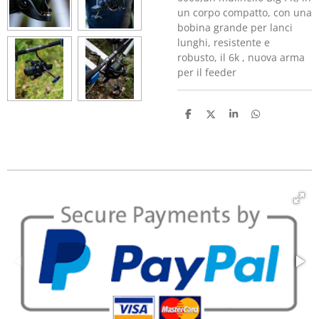
un corpo compatto, con una
bobina grande per lanci
lunghi, resistente e
robusto, il 6k , nuova arma
per il feeder
C
C
C
C
o
o
o
o
n
n
n
n
d
d
d
d
i
i
i
i
v
v
v
v
i
i
i
i
d
d
d
d
i
i
i
i