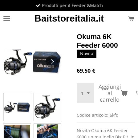
Prodotti per il Feeder &Match
Vai
al
Baitstoreitalia.it
contenuto
principale
Okuma 6K
Feeder 6000
Novità
69,50 €
Aggiungi
al
carrello
Codice articolo:
6kfd
Novità Okuma 6K Feeder
6000,un mulinello Big Pit, in