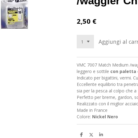
/waggler C
2,50 €
Aggiungi al carr
VMC 7007 Match Medium /wa
leggero e sottile
con paletta 
Indicato per bigattini, vermi. 
Eccellente equilibrio tra penet
sia per la pesca al colpo che a
Perfetto per breme, gardon, sc
Realizzato con il miglior accia
Made in France
Colore:
Nickel Nero
C
C
C