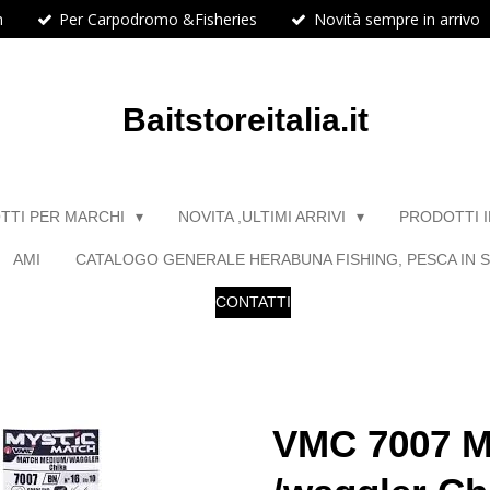
h
Per Carpodromo &Fisheries
Novità sempre in arrivo
Baitstoreitalia.it
TTI PER MARCHI
NOVITA ,ULTIMI ARRIVI
PRODOTTI 
AMI
CATALOGO GENERALE HERABUNA FISHING, PESCA IN S
CONTATTI
VMC 7007 M