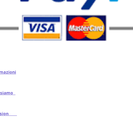
mazioni
iamo
ssion