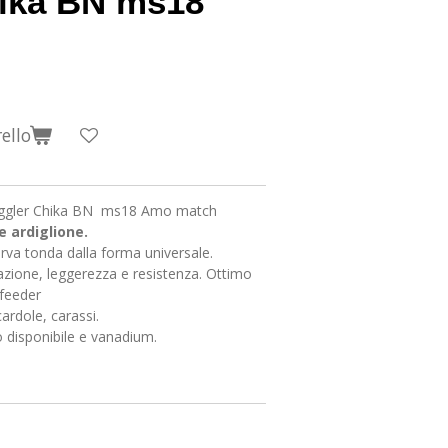
hika BN ms18
ello
ggler Chika BN ms18
Amo match
e ardiglione.
Curva tonda dalla forma universale.
razione, leggerezza e resistenza. Ottimo
 feeder
ardole, carassi.
io disponibile e vanadium.