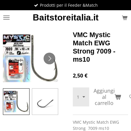
Prodotti per il Feeder &Match
Vai
al
Baitstoreitalia.it
contenuto
principale
VMC Mystic
Match EWG
Strong 7009 -
ms10
2,50 €
Aggiungi
al
carrello
VMC Mystic Match EWG
Strong 7009 ms10