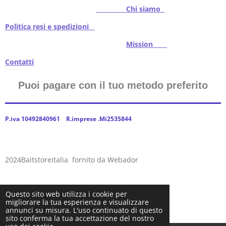
Chi siamo
Politica resi e spedizioni
Mission
Contatti
Puoi pagare con il tuo metodo preferito
P.iva 10492840961 R.imprese .Mi2535844
2024Baitstoreitalia fornito da Webador
Questo sito web utilizza i cookie per
migliorare la tua esperienza e visualizzare
annunci su misura. L'uso continuato di questo
sito conferma la tua accettazione del nostro