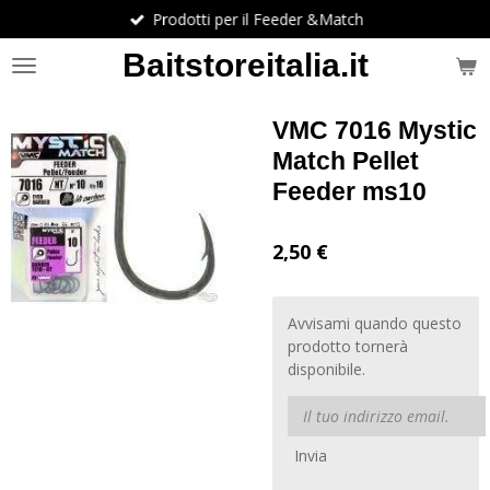
Prodotti per il Feeder &Match
Vai
al
Baitstoreitalia.it
contenuto
principale
VMC 7016 Mystic
Match Pellet
Feeder ms10
2,50 €
Avvisami quando questo
prodotto tornerà
disponibile.
Invia