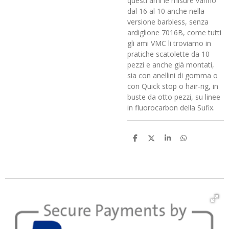
questi ami le misure vanno
dal 16 al 10 anche nella
versione barbless, senza
ardiglione 7016B, come tutti
gli ami VMC li troviamo in
pratiche scatolette da 10
pezzi e anche già montati,
sia con anellini di gomma o
con Quick stop o hair-rig, in
buste da otto pezzi, su linee
in fluorocarbon della Sufix.
C
C
C
C
o
o
o
o
n
n
n
n
d
d
d
d
i
i
i
i
v
v
v
v
i
i
i
i
d
d
d
d
i
i
i
i