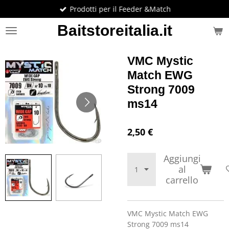
Prodotti per il Feeder &Match
Vai
al
Baitstoreitalia.it
contenuto
principale
VMC Mystic
Match EWG
Strong 7009
ms14
2,50 €
Aggiungi
al
carrello
VMC Mystic Match EWG
Strong 7009 ms14