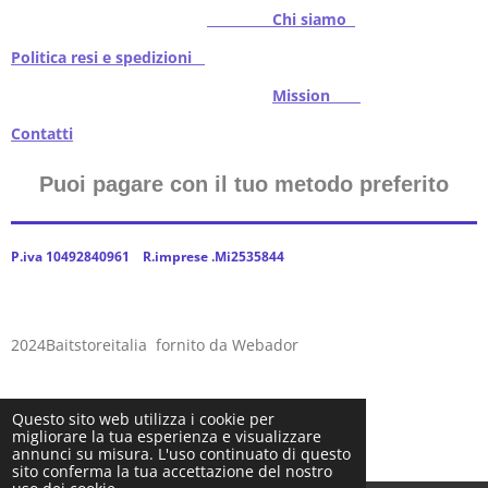
Chi siamo
Politica resi e spedizioni
Mission
Contatti
Puoi pagare con il tuo metodo preferito
P.iva 10492840961 R.imprese .Mi2535844
2024Baitstoreitalia fornito da Webador
Questo sito web utilizza i cookie per
migliorare la tua esperienza e visualizzare
annunci su misura. L'uso continuato di questo
sito conferma la tua accettazione del nostro