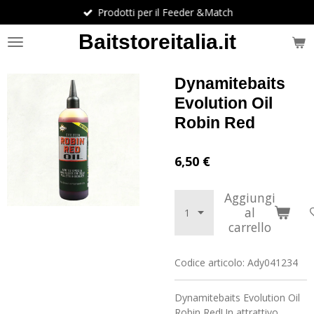
Prodotti per il Feeder &Match
Vai
al
Baitstoreitalia.it
contenuto
principale
Dynamitebaits
Evolution Oil
Robin Red
6,50 €
Aggiungi
al
carrello
Codice articolo:
Ady041234
Dynamitebaits Evolution Oil
Robin Red
Un attrattivo