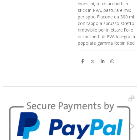
inneschi, mix/sacchetti in
stick in PVA, pastura e mix
per spod Flacone da 300 ml
con tappo a spruzzo stretto
rimovibile per iniettare l'olio
in sacchetti di PVA Integra la
popolare gamma Robin Red
C
C
C
C
o
o
o
o
n
n
n
n
d
d
d
d
i
i
i
i
v
v
v
v
i
i
i
i
d
d
d
d
i
i
i
i