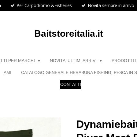
h
Per Carpodromo &Fisheries
Novità sempre in arrivo
Baitstoreitalia.it
TTI PER MARCHI
NOVITA ,ULTIMI ARRIVI
PRODOTTI 
AMI
CATALOGO GENERALE HERABUNA FISHING, PESCA IN S
CONTATTI
Dynamiebait