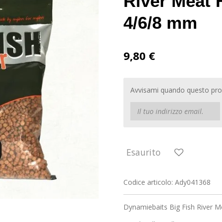
River Meat F
4/6/8 mm
9,80 €
Avvisami quando questo prod
Esaurito
Codice articolo:
Ady041368
Dynamiebaits Big Fish River M