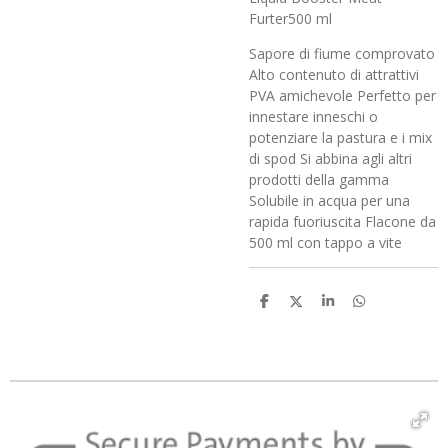
Furter500 ml
Sapore di fiume comprovato
Alto contenuto di attrattivi
PVA amichevole Perfetto per
innestare inneschi o
potenziare la pastura e i mix
di spod Si abbina agli altri
prodotti della gamma
Solubile in acqua per una
rapida fuoriuscita Flacone da
500 ml con tappo a vite
C
C
C
C
o
o
o
o
n
n
n
n
d
d
d
d
i
i
i
i
v
v
v
v
i
i
i
i
d
d
d
d
i
i
i
i