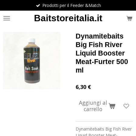
Prodotti per il Feeder &Match
Vai
al
Baitstoreitalia.it
contenuto
principale
Dynamitebaits
Big Fish River
Liquid Booster
Meat-Furter 500
ml
6,30 €
Aggiungi al
carrello
Dynamitebaits Big Fish River
Liquid Booster Meat-