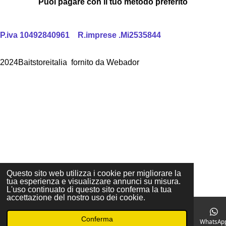
Puoi pagare con il tuo metodo preferito
P.iva 10492840961 R.imprese .Mi2535844
2024Baitstoreitalia fornito da Webador
Questo sito web utilizza i cookie per migliorare la
tua esperienza e visualizzare annunci su misura.
L'uso continuato di questo sito conferma la tua
accettazione del nostro uso dei cookie.
Conferma
Email
Telefono
Facebook
WhatsAp