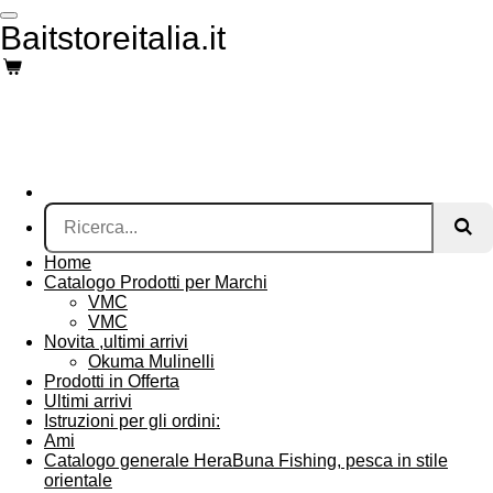
Vai
Baitstoreitalia.it
al
contenuto
principale
Home
Catalogo Prodotti per Marchi
VMC
VMC
Novita ,ultimi arrivi
Okuma Mulinelli
Prodotti in Offerta
Ultimi arrivi
Istruzioni per gli ordini:
Ami
Catalogo generale HeraBuna Fishing, pesca in stile
orientale