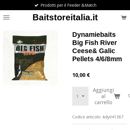
Prodotti per il Feeder &Match
Vai
al
Baitstoreitalia.it
contenuto
principale
Dynamiebaits
Big Fish River
Ceese& Galic
Pellets 4/6/8mm
10,00 €
Aggiungi
al
carrello
Codice articolo:
Ady041367