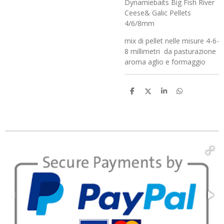
Dynamiebaits Big Fish River
Ceese& Galic Pellets
4/6/8mm
mix di pellet nelle misure 4-6-
8 millimetri da pasturazione
aroma aglio e formaggio
C
C
C
C
o
o
o
o
n
n
n
n
d
d
d
d
i
i
i
i
v
v
v
v
i
i
i
i
d
d
d
d
i
i
i
i