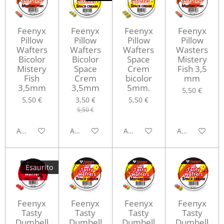
Feenyx
Feenyx
Feenyx
Feenyx
Pillow
Pillow
Pillow
Pillow
Wafters
Wafters
Wafters
Wasters
Bicolor
Bicolor
Space
Mistery
Mistery
Space
Crem
Fish 3,5
Fish
Crem
bicolor
mm
3,5mm
3,5mm
5mm.
5,50 €
5,50 €
3,50 €
5,50 €
5,50 €
Aggiungi al carrello
Aggiungi al carrello
Aggiungi al carrello
Aggiungi al ca
Esaurito
Feenyx
Feenyx
Feenyx
Feenyx
Tasty
Tasty
Tasty
Tasty
Dumbell
Dumbell
Dumbell
Dumbell