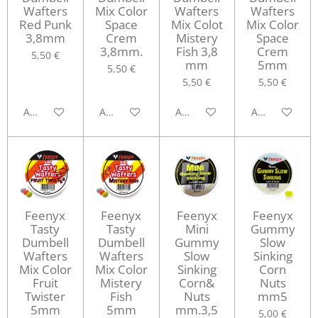
Wafters
Mix Color
Wafters
Wafters
Red Punk
Space
Mix Colot
Mix Color
3,8mm
Crem
Mistery
Space
3,8mm.
Fish 3,8
Crem
5,50 €
mm
5mm
5,50 €
5,50 €
5,50 €
Avvisami quando disponibile
Aggiungi al carrello
Aggiungi al carrello
Aggiungi al ca
Feenyx
Feenyx
Feenyx
Feenyx
Tasty
Tasty
Mini
Gummy
Dumbell
Dumbell
Gummy
Slow
Wafters
Wafters
Slow
Sinking
Mix Color
Mix Color
Sinking
Corn
Fruit
Mistery
Corn&
Nuts
Twister
Fish
Nuts
mm5
5mm
5mm
mm.3,5
5,00 €