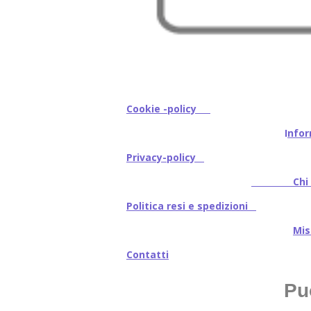
Cookie -policy
I
nfor
Privacy-policy
Chi s
Politica resi e spedizioni
Mi
Contatti
Pu