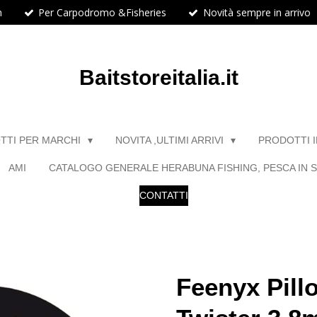
h
Per Carpodromo &Fisheries
Novità sempre in arrivo
Baitstoreitalia.it
TTI PER MARCHI
NOVITA ,ULTIMI ARRIVI
PRODOTTI 
AMI
CATALOGO GENERALE HERABUNA FISHING, PESCA IN S
CONTATTI
Feenyx Pillo