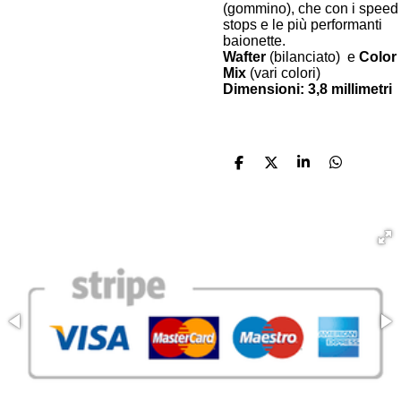
(gommino), che con i speed
stops e le più performanti
baionette.
Wafter
(bilanciato) e
Color
Mix
(vari colori)
Dimensioni:
3,8 millimetri
C
C
C
C
o
o
o
o
n
n
n
n
d
d
d
d
i
i
i
i
v
v
v
v
i
i
i
i
d
d
d
d
i
i
i
i