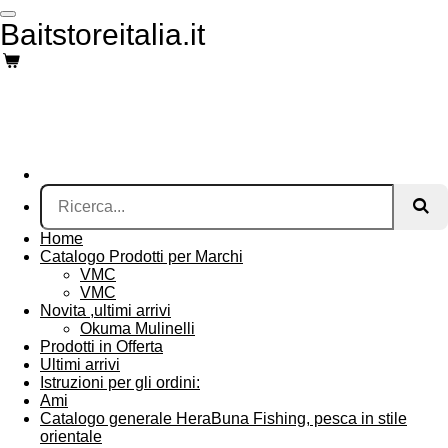
Vai
Baitstoreitalia.it
al
contenuto
principale
Home
Catalogo Prodotti per Marchi
VMC
VMC
Novita ,ultimi arrivi
Okuma Mulinelli
Prodotti in Offerta
Ultimi arrivi
Istruzioni per gli ordini:
Ami
Catalogo generale HeraBuna Fishing, pesca in stile
orientale