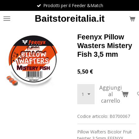
Prodotti per il Feeder &Match
Vai
al
Baitstoreitalia.it
contenuto
principale
Feenyx Pillow
Wasters Mistery
Fish 3,5 mm
5,50 €
Aggiungi
al
carrello
Codice articolo:
B0700067
Pillow Wafters Bicolor Fruit
twister 3.5mm FEENYX