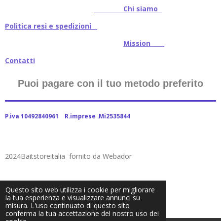
Chi siamo
Politica resi e spedizioni
Mission
Contatti
Puoi pagare con il tuo metodo preferito
P.iva 10492840961 R.imprese .Mi2535844
2024Baitstoreitalia fornito da Webador
Questo sito web utilizza i cookie per migliorare
la tua esperienza e visualizzare annunci su
misura. L'uso continuato di questo sito
conferma la tua accettazione del nostro uso dei