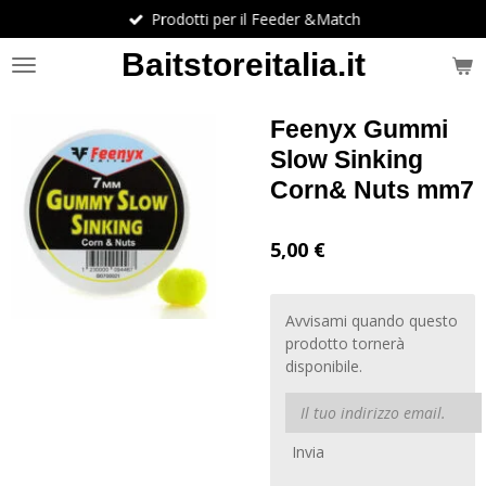
Prodotti per il Feeder &Match
Vai
al
Baitstoreitalia.it
contenuto
principale
Feenyx Gummi
Slow Sinking
Corn& Nuts mm7
5,00 €
Avvisami quando questo
prodotto tornerà
disponibile.
Invia