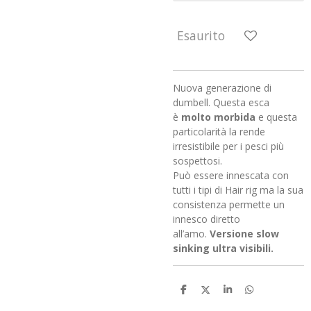
Esaurito
Nuova generazione di
dumbell. Questa esca
è
molto morbida
e questa
particolarità la rende
irresistibile per i pesci più
sospettosi.
Può essere innescata con
tutti i tipi di Hair rig ma la sua
consistenza permette un
innesco diretto
all’amo.
Versione slow
sinking ultra visibili.
C
C
C
C
o
o
o
o