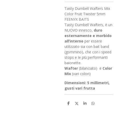
Tasty Dumbell Wafters Mix
Color Fruit Twister 5mm
FEENYX BAITS
Tasty Dumbell Wafters, è un
NUOVO innesco,
duro
esternamente e morbido
all’interno
per essere
utilizzato sia con bait band
(gommino), che con i speed
stops e le più performanti
baionette.
Wafter
(bilanciato) e
Color
Mix
(vari colori)
Dimensioni:
5
millimetri,
gusti vari frutta
C
C
C
C
o
o
o
o
n
n
n
n
d
d
d
d