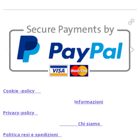
i
i
i
i
v
v
v
v
i
i
i
i
d
d
d
d
i
i
i
i
Cookie -policy
I
nformazioni
Privacy-policy
Chi siamo
Politica resi e spedizioni