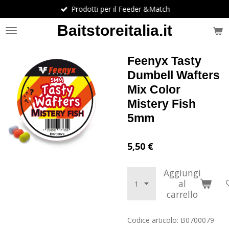
Prodotti per il Feeder &Match
Vai
al
Baitstoreitalia.it
contenuto
principale
Feenyx Tasty
Dumbell Wafters
Mix Color
Mistery Fish
5mm
5,50 €
Aggiungi
al
carrello
Codice articolo:
B0700079