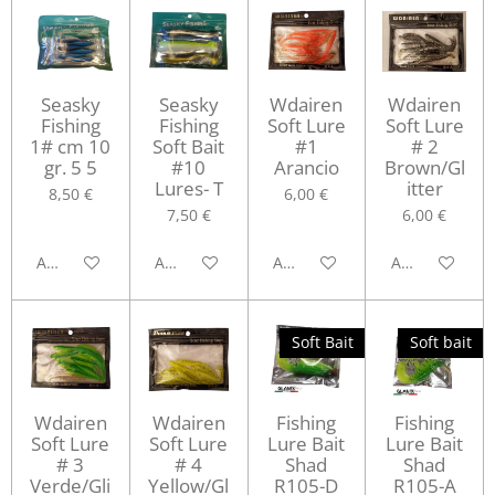
Seasky
Seasky
Wdairen
Wdairen
Fishing
Fishing
Soft Lure
Soft Lure
1# cm 10
Soft Bait
#1
# 2
gr. 5 5
#10
Arancio
Brown/Gl
Lures- T
itter
8,50 €
6,00 €
7,50 €
6,00 €
Aggiungi al carrello
Aggiungi al carrello
Aggiungi al carrello
Aggiungi al ca
Soft Bait
Soft bait
Wdairen
Wdairen
Fishing
Fishing
Soft Lure
Soft Lure
Lure Bait
Lure Bait
# 3
# 4
Shad
Shad
Verde/Gli
Yellow/Gl
R105-D
R105-A