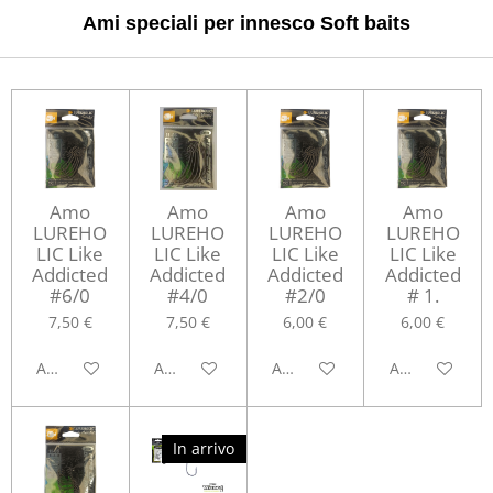
Ami speciali per innesco Soft baits
Amo
Amo
Amo
Amo
LUREHO
LUREHO
LUREHO
LUREHO
LIC Like
LIC Like
LIC Like
LIC Like
Addicted
Addicted
Addicted
Addicted
#6/0
#4/0
#2/0
# 1.
7,50 €
7,50 €
6,00 €
6,00 €
Aggiungi al carrello
Aggiungi al carrello
Aggiungi al carrello
Aggiungi al ca
In arrivo