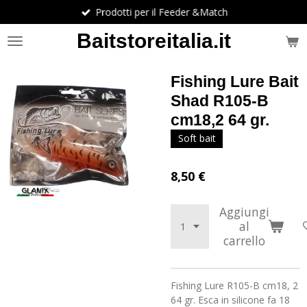
Prodotti per il Feeder &Match
Vai
al
Baitstoreitalia.it
contenuto
principale
Fishing Lure Bait
Shad R105-B
cm18,2 64 gr.
Soft bait
8,50 €
Aggiungi
al
carrello
Fishing Lure R105-B cm18, 2
64 gr. Esca in silicone fa 18