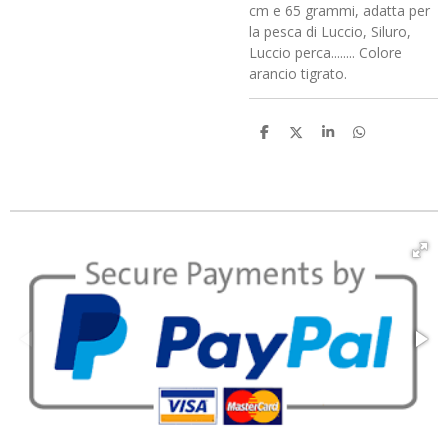
cm e 65 grammi, adatta per
la pesca di Luccio, Siluro,
Luccio perca........ Colore
arancio tigrato.
C
C
C
C
o
o
o
o
n
n
n
n
d
d
d
d
i
i
i
i
v
v
v
v
i
i
i
i
d
d
d
d
i
i
i
i