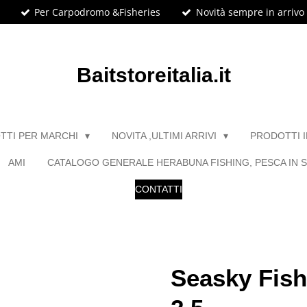
Per Carpodromo &Fisheries
Novità sempre in arrivo
Baitstoreitalia.it
TTI PER MARCHI
NOVITA ,ULTIMI ARRIVI
PRODOTTI 
AMI
CATALOGO GENERALE HERABUNA FISHING, PESCA IN S
CONTATTI
Seasky Fish