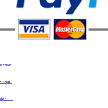
mazioni
iamo
ssion