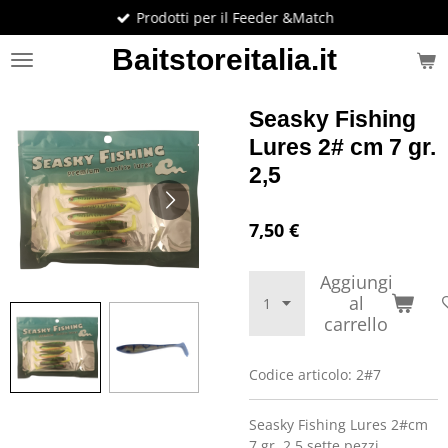
Prodotti per il Feeder &Match
Vai
al
Baitstoreitalia.it
contenuto
principale
Seasky Fishing
Lures 2# cm 7 gr.
2,5
7,50 €
Aggiungi
al
carrello
Codice articolo:
2#7
Seasky Fishing Lures 2#cm
7 gr. 2,5 sette pezzi