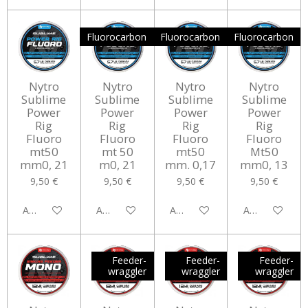
Fluorocarbon
Fluorocarbon
Fluorocarbon
Nytro
Nytro
Nytro
Nytro
Sublime
Sublime
Sublime
Sublime
Power
Power
Power
Power
Rig
Rig
Rig
Rig
Fluoro
Fluoro
Fluoro
Fluoro
mt50
mt 50
mt50
Mt50
mm0, 21
m0, 21
mm. 0,17
mm0, 13
9,50 €
9,50 €
9,50 €
9,50 €
Aggiungi al carrello
Aggiungi al carrello
Aggiungi al carrello
Aggiungi al car
Feeder-
Feeder-
Feeder-
wraggler
wraggler
wraggler