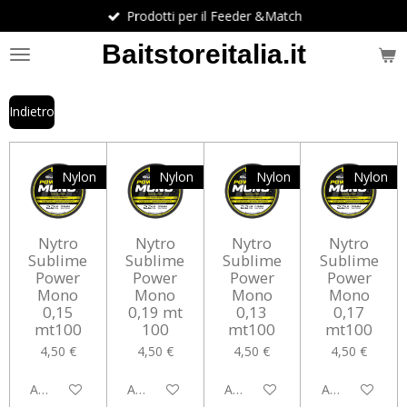
Prodotti per il Feeder &Match
Vai
al
Baitstoreitalia.it
contenuto
principale
Indietro
Nylon
Nylon
Nylon
Nylon
Nytro
Nytro
Nytro
Nytro
Sublime
Sublime
Sublime
Sublime
Power
Power
Power
Power
Mono
Mono
Mono
Mono
0,15
0,19 mt
0,13
0,17
mt100
100
mt100
mt100
4,50 €
4,50 €
4,50 €
4,50 €
Aggiungi al carrello
Aggiungi al carrello
Aggiungi al carrello
Aggiungi al car