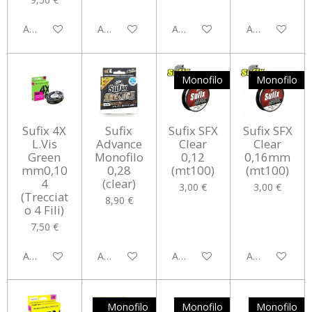
Aggiungi al carrello
Aggiungi al carrello
Aggiungi al carrello
Aggiungi al car
Monofilo
Monofilo
Sufix 4X
Sufix
Sufix SFX
Sufix SFX
L.Vis
Advance
Clear
Clear
Green
Monofilo
0,12
0,16mm
mm0,10
0,28
(mt100)
(mt100)
4
(clear)
3,00 €
3,00 €
(Trecciat
8,90 €
o 4 Fili)
7,50 €
Aggiungi al carrello
Aggiungi al carrello
Aggiungi al carrello
Aggiungi al car
Monofilo
Monofilo
Monofilo