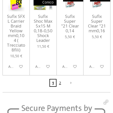
Conico
Sufix SFX
Sufix
Sufix
Sufix
L Carrier
Shoc Max
Super
Super
Braid
5x15 M
"21 Clear
Clear "21
Yellow
0,18-0,50
0,14
mm0,16
mm0,10
Shock
5,50 €
5,50 €
4 (
Leader
Trecciato
11,50 €
8fili)
10,50 €
Aggiungi al carrello
Aggiungi al carrello
Aggiungi al carrello
Aggiungi al car
1
2