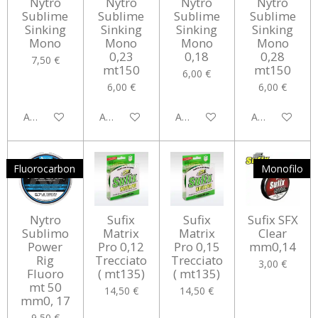
Nytro
Nytro
Nytro
Nytro
Sublime
Sublime
Sublime
Sublime
Sinking
Sinking
Sinking
Sinking
Mono
Mono
Mono
Mono
0,23
0,18
0,28
7,50 €
mt150
mt150
6,00 €
6,00 €
6,00 €
Aggiungi al carrello
Aggiungi al carrello
Aggiungi al carrello
Aggiungi al car
Fluorocarbon
Monofilo
Nytro
Sufix
Sufix
Sufix SFX
Sublimo
Matrix
Matrix
Clear
Power
Pro 0,12
Pro 0,15
mm0,14
Rig
Trecciato
Trecciato
3,00 €
Fluoro
( mt135)
( mt135)
mt 50
14,50 €
14,50 €
mm0, 17
9,50 €