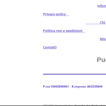
I
nfor
Privacy-policy
Chi s
Politica resi e spedizioni
Mi
Contatti
Pu
P.iva 10492840961 R.imprese .Mi2535844
2024Baitstoreitalia fornito da Webador