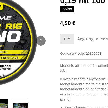
0,19 mt 100
Nylon
4,50 €
Aggiungi al car
Codice articolo:
20600025
Monofilo ottimo per il mulinell
2,81
Il nostro monofilo Nytro Subli
monofilamento molto resistent
monofilamento ad alta tecnol
un'elasticità bilanciata per as
grandi.
Monofilamento ad alta tec