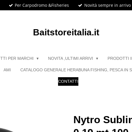
Per Carpodromo &Fisheries
Novità sempre in arrivo
Baitstoreitalia.it
TTI PER MARCHI
NOVITA ,ULTIMI ARRIVI
PRODOTTI 
AMI
CATALOGO GENERALE HERABUNA FISHING, PESCA IN S
CONTATTI
Nytro Subl