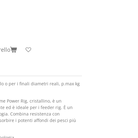
rello
o o per i finali diametri reali, p.max kg
me Power Rig, cristallino, è un
e ed è ideale per i feeder rig. È un
ogia. Combina resistenza con
sorbire i potenti affondi dei pesci più
nologia