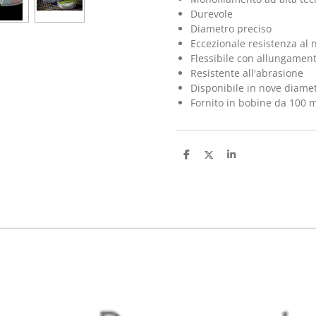
Durevole
Diametro preciso
Eccezionale resistenza al 
Flessibile con allungament
Resistente all'abrasione
Disponibile in nove diamet
Fornito in bobine da 100 m
C
C
C
o
o
o
n
n
n
d
d
d
i
i
i
v
v
v
i
i
i
d
d
d
i
i
i