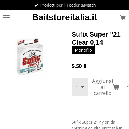
Prodotti per il Feeder &Match
Vai
al
Baitstoreitalia.it
contenuto
principale
Sufix Super "21
Clear 0,14
Monofilo
5,50 €
Aggiungi
al
carrello
Sufix Super 21 nylon da
spinning ad alta viscosità in