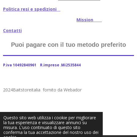
Politica resi e spedizioni
Mission
Contatti
Puoi pagare con il tuo metodo preferito
P.iva 10492840961 R.imprese .Mi2535844
2024Baitstoreitalia fornito da Webador
Questo sito web utilizza i cookie per migliorare
la tua esperienza e visualizzare annunci su
misura. L'uso continuato di questo sito
conferma la tua accettazione del nostro uso dei