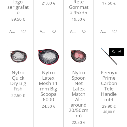
logo
Rete
21,00 €
17,50 €
serigrafat
Gommat
o
a 45x35
89,50 €
19,50 €
Aggiungi al carrello
Aggiungi al carrello
Avvisami quando disponibile
Avvisami quan
Sale!
Nytro
Nytro
Nytro
Feenyx
Quick
Latex
Spoon
Prime
Dry Big
Mesh 11
Net
Carbon
Fish
mm Big
Latex
Tele
Scoopa
Match
Handle
22,50 €
6000
All-
mt4
around
24,50 €
29,90 €
20/50cm
40,00 €
m)
22,50 €