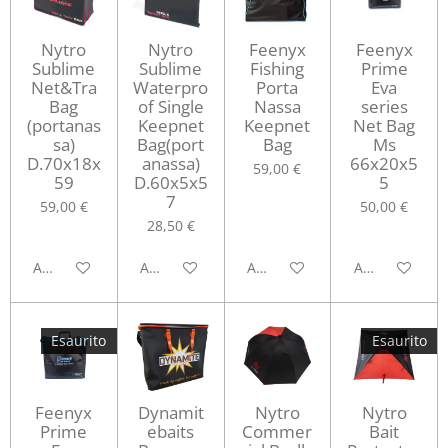
Nytro
Nytro
Feenyx
Feenyx
Sublime
Sublime
Fishing
Prime
Net&Tra
Waterpro
Porta
Eva
Bag
of Single
Nassa
series
(portanas
Keepnet
Keepnet
Net Bag
sa)
Bag(port
Bag
Ms
D.70x18x
anassa)
66x20x5
59,00 €
59
D.60x5x5
5
7
59,00 €
50,00 €
28,50 €
Aggiungi al carrello
Aggiungi al carrello
Aggiungi al carrello
Aggiungi al ca
Esaurito
Esaurito
Feenyx
Dynamit
Nytro
Nytro
Prime
ebaits
Commer
Bait