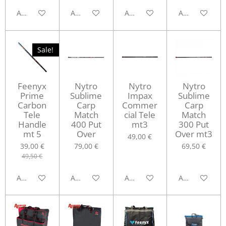
Aggiungi al carrello
Aggiungi al carrello
Aggiungi al carrello
Aggiungi al ca
Sale!
Feenyx
Nytro
Nytro
Nytro
Prime
Sublime
Impax
Sublime
Carbon
Carp
Commer
Carp
Tele
Match
cial Tele
Match
Handle
400 Put
mt3
300 Put
mt 5
Over
Over mt3
49,00 €
39,00 €
79,00 €
69,50 €
49,50 €
Aggiungi al carrello
Aggiungi al carrello
Aggiungi al carrello
Aggiungi al ca