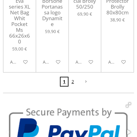
Eva
Borsone
cial Brolly
Protector
series XL
Portanas
50/250
Brolly
Net Bag
sa logo
80x80cm
69,90 €
Whit
Dynamit
38,90 €
Pocket
e
Ms
59,90 €
66x26x6
0
59,00 €
Avvisami quando disponibile
Aggiungi al carrello
Aggiungi al carrello
Avvisami quan
1
2