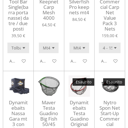
Tool Bar
Keepnet
Silverfish
Commer
Single(ba
Carp
Pro keep
cial Carp
rra porta
Mesh
nets mt4
Net
nasse) da
4000
Value
84,50 €
tre / due
Pack 3
64,50 €
posti
Nets
39,50 €
159,00 €
Aggiungi al carrello
Avvisami quando disponibile
Aggiungi al carrello
Aggiungi al ca
Esaurito
Esaurito
Dynamit
Maver
Dynamit
Nytro
ebaits
Testa
ebaits
Spon Net
Nassa
Guadino
Testa
Start-Up
Gara mt
Big Fish
Guadino
Commer
3 con
50/45
Original
cial