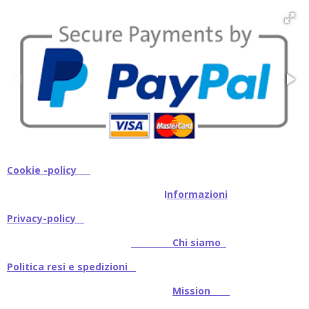
d
d
d
d
i
i
i
i
Cookie -policy
I
nformazioni
Privacy-policy
Chi siamo
Politica resi e spedizioni
Mission