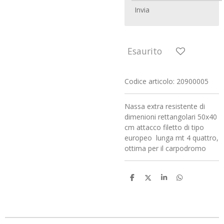
Invia
Esaurito
Codice articolo:
20900005
Nassa extra resistente di
dimenioni rettangolari 50x40
cm attacco filetto di tipo
europeo lunga mt 4 quattro,
ottima per il carpodromo
C
C
C
C
o
o
o
o
n
n
n
n
d
d
d
d
i
i
i
i
v
v
v
v
i
i
i
i