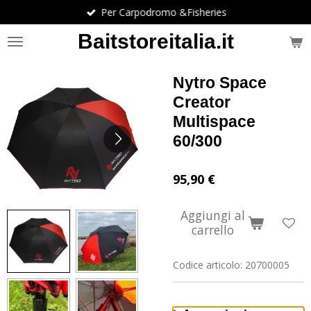
Per Carpodromo &Fisheries
Vai
al
Baitstoreitalia.it
contenuto
principale
Nytro Space
Creator
Multispace
60/300
95,90 €
Aggiungi al
carrello
Codice articolo:
20700005