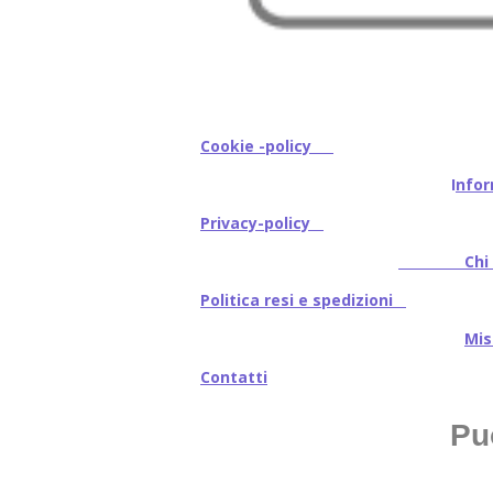
Cookie -policy
I
nfor
Privacy-policy
Chi s
Politica resi e spedizioni
Mi
Contatti
Pu