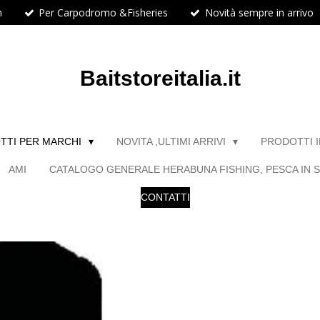
h
Per Carpodromo &Fisheries
Novità sempre in arrivo
Baitstoreitalia.it
TTI PER MARCHI
NOVITA ,ULTIMI ARRIVI
PRODOTTI 
AMI
CATALOGO GENERALE HERABUNA FISHING, PESCA IN S
CONTATTI