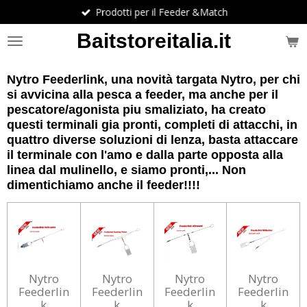
Prodotti per il Feeder &Match
Vai
al
Baitstoreitalia.it
contenuto
principale
Nytro Feederlink, una novità targata Nytro, per chi
si avvicina alla pesca a feeder, ma anche per il
pescatore/agonista piu smaliziato, ha creato
questi terminali gia pronti, completi di attacchi, in
quattro diverse soluzioni di lenza, basta attaccare
il terminale con l'amo e dalla parte opposta alla
linea dal mulinello, e siamo pronti,... Non
dimentichiamo anche il feeder!!!!
Nytro
Nytro
Nytro
Nytro
Feederlin
Feederlin
Feederlin
Feederlin
k
k
k
k