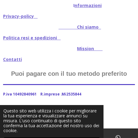
I
nformazioni
Privacy-policy
Chi siamo
Politica resi e spedizioni
Mission
Contatti
Puoi pagare con il tuo metodo preferito
P.iva 10492840961 R.imprese .Mi2535844
Questo sito web utilizza i cookie per migliorare
la tua esperienza e visualizzare annunci su
2024Baitstoreitalia fornito da Webador
misura. L'uso continuato di questo sito
conferma la tua accettazione del nostro uso dei
cookie.