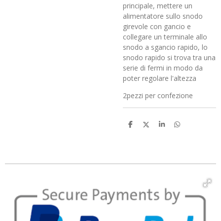
principale, mettere un
alimentatore sullo snodo
girevole con gancio e
collegare un terminale allo
snodo a sgancio rapido, lo
snodo rapido si trova tra una
serie di fermi in modo da
poter regolare l'altezza
2pezzi per confezione
C
C
C
C
o
o
o
o
n
n
n
n
d
d
d
d
i
i
i
i
v
v
v
v
i
i
i
i
d
d
d
d
i
i
i
i