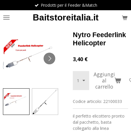
Prodotti per il Feeder &Match
Vai
al
Baitstoreitalia.it
contenuto
principale
Nytro Feederlink
Helicopter
3,40 €
Aggiungi
al
carrello
Codice articolo:
22100033
il perfetto elicottero pronto
dal pacchetto, basta
collegarlo alla linea