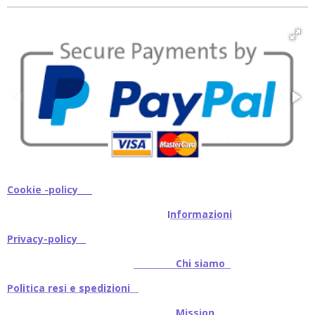
v
v
v
v
i
i
i
i
d
d
d
d
i
i
i
i
Cookie -policy
I
nformazioni
Privacy-policy
Chi siamo
Politica resi e spedizioni
Mission