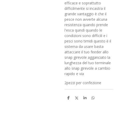
efficace e soprattutto
difficilmente si incastra il
grande vantaggio è che il
pesce non avverte alcuna
resistenza quando prende
l'esca quindi quando le
condizioni sono difficili e i
pesci sono timidi questo è il
sistema da usare basta
attaccare il tuo feeder allo
snap girevole agganciato la
lunghezza del tuo terminale
allo snap girevole a cambio
rapido e via
2pezzi per confezione
C
C
C
C
o
o
o
o
n
n
n
n
d
d
d
d
i
i
i
i