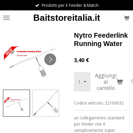
Prodotti per il Feeder &Match
Vai
al
Baitstoreitalia.it
contenuto
principale
Nytro Feederlink
Running Water
3,40 €
Aggiungi
al
carrello
Codice articolo:
22100032
un collegamento standard
per feeder che è
semplicemente super