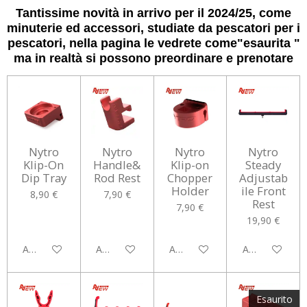
Tantissime novità in arrivo per il 2024/25, come
minuterie ed accessori, studiate da pescatori per i
pescatori, nella pagina le vedrete come"esaurita "
ma in realtà si possono preordinare e prenotare
Nytro
Nytro
Nytro
Nytro
Klip-On
Handle&
Klip-on
Steady
Dip Tray
Rod Rest
Chopper
Adjustab
Holder
ile Front
8,90 €
7,90 €
Rest
7,90 €
19,90 €
Aggiungi al carrello
Aggiungi al carrello
Aggiungi al carrello
Aggiungi al car
Esaurito