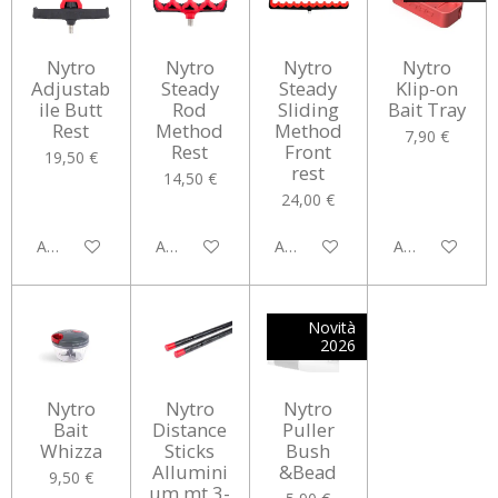
Nytro
Nytro
Nytro
Nytro
Adjustab
Steady
Steady
Klip-on
ile Butt
Rod
Sliding
Bait Tray
Rest
Method
Method
7,90 €
Rest
Front
19,50 €
rest
14,50 €
24,00 €
Aggiungi al carrello
Aggiungi al carrello
Aggiungi al carrello
Avvisami quan
Novità
2026
Nytro
Nytro
Nytro
Bait
Distance
Puller
Whizza
Sticks
Bush
Allumini
&Bead
9,50 €
um mt 3-