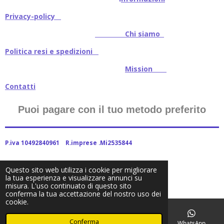
Privacy-policy
Chi siamo
Politica resi e spedizioni
Mission
Contatti
Puoi pagare con il tuo metodo preferito
P.iva 10492840961 R.imprese .Mi2535844
Questo sito web utilizza i cookie per migliorare
la tua esperienza e visualizzare annunci su
2024Baitstoreitalia fornito da Webador
misura. L'uso continuato di questo sito
conferma la tua accettazione del nostro uso dei
cookie.
Conferma
Email
Telefono
Facebook
WhatsApp