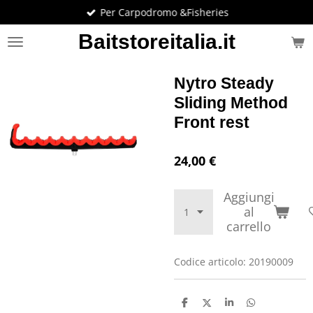
Per Carpodromo &Fisheries
Vai
al
Baitstoreitalia.it
contenuto
principale
Nytro Steady
Sliding Method
Front rest
24,00 €
Aggiungi
al
carrello
Codice articolo:
20190009
C
C
C
C