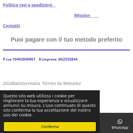
Politica resi e spedizioni
Mission
Contatti
Puoi pagare con il tuo metodo preferito
P.iva 10492840961 R.imprese .Mi2535844
2024Baitstoreitalia fornito da Webador
Questo sito web utilizza i cookie per
migliorare la tua esperienza e visualizzare
annunci su misura. L'uso continuato di questo
sito conferma la tua accettazione del nostro
uso dei cookie.
Conferma
Email
Telefono
Facebook
WhatsApp