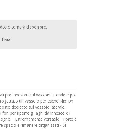
otto tornerà disponibile.
Invia
nali pre-innestati sul vassoio laterale e poi
progettato un vassoio per esche Klip-On
 posto dedicato sul vassoio laterale.
ori per riporre gli aghi da innesco e i
isogno. • Estremamente versatile • Forte e
are spazio e rimanere organizzati • Si