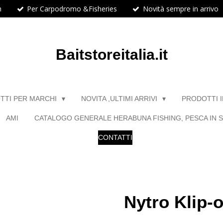
h
Per Carpodromo &Fisheries
Novità sempre in arrivo
Baitstoreitalia.it
TTI PER MARCHI
NOVITA ,ULTIMI ARRIVI
PRODOTTI 
AMI
CATALOGO GENERALE HERABUNA FISHING, PESCA IN S
CONTATTI
Nytro Klip-o