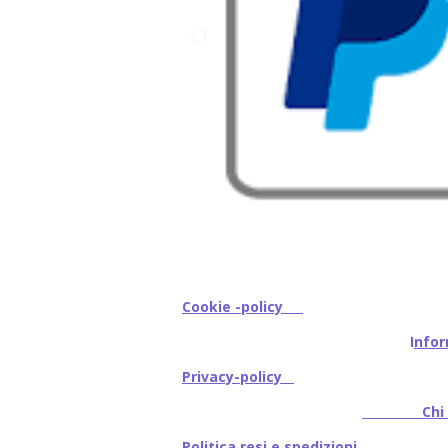
Cookie -policy
I
nfor
Privacy-policy
Chi s
Politica resi e spedizioni