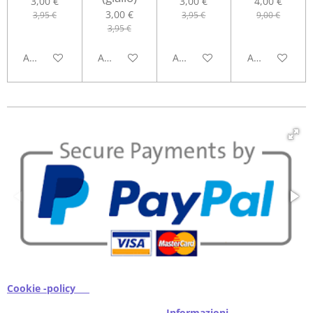
3,00 €
3,00 €
4,00 €
3,00 €
3,95 €
3,95 €
9,00 €
3,95 €
Aggiungi al carrello
Avvisami quando disponibile
Aggiungi al carrello
Aggiungi al ca
Cookie -policy
I
nformazioni