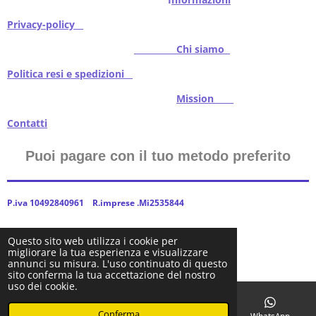
Privacy-policy
Chi siamo
Politica resi e spedizioni
Mission
Contatti
Puoi pagare con il tuo metodo preferito
P.iva 10492840961 R.imprese .Mi2535844
Questo sito web utilizza i cookie per
migliorare la tua esperienza e visualizzare
2024Baitstoreitalia fornito da Webador
annunci su misura. L'uso continuato di questo
sito conferma la tua accettazione del nostro
uso dei cookie.
Conferma
Email
Telefono
Facebook
WhatsApp