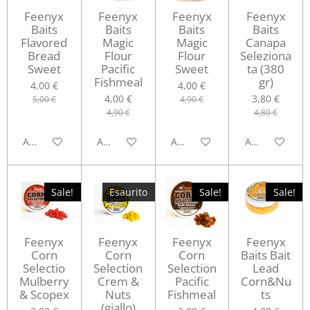
Feenyx
Feenyx
Feenyx
Feenyx
Baits
Baits
Baits
Baits
Flavored
Magic
Magic
Canapa
Bread
Flour
Flour
Seleziona
Sweet
Pacific
Sweet
ta (380
Fishmeal
gr)
4,00 €
4,00 €
4,00 €
3,80 €
5,00 €
4,90 €
4,90 €
4,80 €
Aggiungi al carrello
Aggiungi al carrello
Aggiungi al carrello
Aggiungi al ca
Sale!
Esaurito
Sale!
Sale!
Feenyx
Feenyx
Feenyx
Feenyx
Corn
Corn
Corn
Baits Bait
Selectio
Selection
Selection
Lead
Mulberry
Crem &
Pacific
Corn&Nu
& Scopex
Nuts
Fishmeal
ts
(giallo)