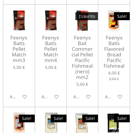
Esaurito
Sale!
Feenyx
Feenyx
Feenyx
Feenyx
Baits
Baits
Bait
Baits
Pellet
Pellet
Commer
Flavored
Match
Match
cial Pellet
Bread
mm3
mm4
Pacific
Pacific
Fishmeal
Fishmeal
5,00 €
5,00 €
(nero)
4,00 €
mm2
5,00 €
5,00 €
Aggiungi al carrello
Aggiungi al carrello
Avvisami quando disponibile
Aggiungi al ca
Sale!
Sale!
Sale!
Sale!