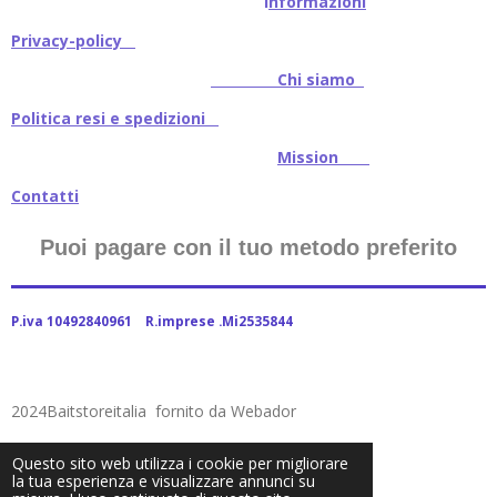
I
nformazioni
Privacy-policy
Chi siamo
Politica resi e spedizioni
Mission
Contatti
Puoi pagare con il tuo metodo preferito
P.iva 10492840961 R.imprese .Mi2535844
2024Baitstoreitalia fornito da Webador
Questo sito web utilizza i cookie per migliorare
la tua esperienza e visualizzare annunci su