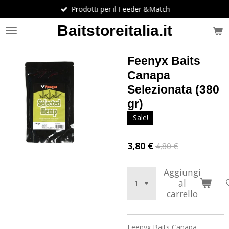
Prodotti per il Feeder &Match
Vai
al
Baitstoreitalia.it
contenuto
principale
Feenyx Baits
Canapa
Selezionata (380
gr)
Sale!
3,80 €
4,80 €
Aggiungi
al
carrello
Feenyx Baits Canapa