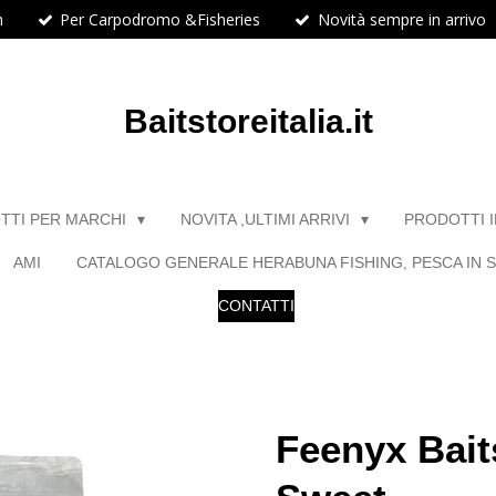
h
Per Carpodromo &Fisheries
Novità sempre in arrivo
Baitstoreitalia.it
TTI PER MARCHI
NOVITA ,ULTIMI ARRIVI
PRODOTTI 
AMI
CATALOGO GENERALE HERABUNA FISHING, PESCA IN S
CONTATTI
Feenyx Bait