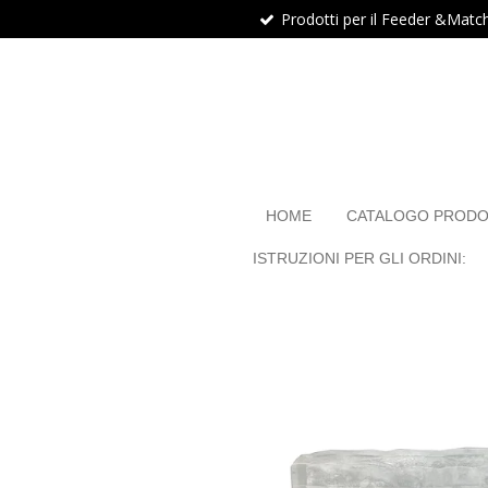
Prodotti per il Feeder &Matc
Vai
al
contenuto
principale
HOME
CATALOGO PRODO
ISTRUZIONI PER GLI ORDINI: