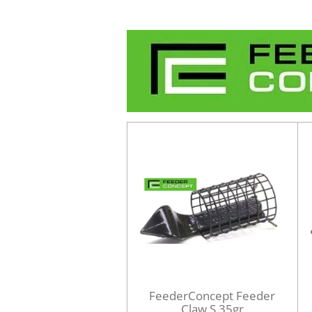
FeederConcept Feeder
Claw S 35gr