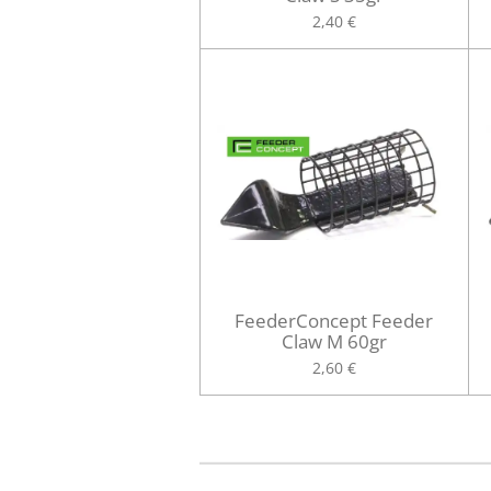
2,40 €
FeederConcept Feeder
Claw M 60gr
2,60 €