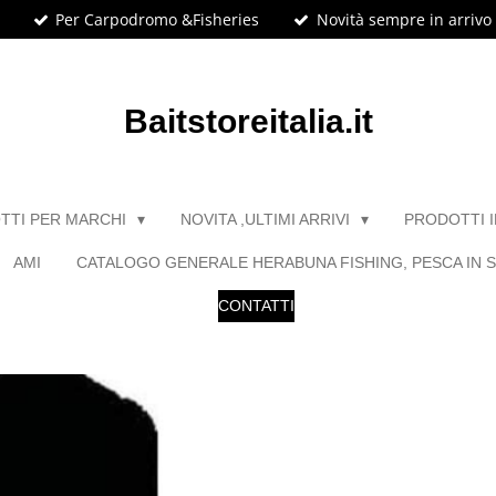
Per Carpodromo &Fisheries
Novità sempre in arrivo
Baitstoreitalia.it
TTI PER MARCHI
NOVITA ,ULTIMI ARRIVI
PRODOTTI 
AMI
CATALOGO GENERALE HERABUNA FISHING, PESCA IN S
CONTATTI