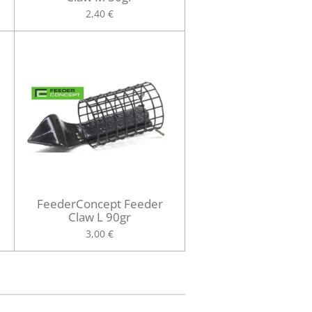
2,40 €
FeederConcept Feeder
Claw L 90gr
3,00 €