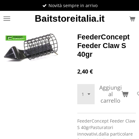
Novità sempre in arrivo
Vai
al
Baitstoreitalia.it
contenuto
principale
FeederConcept
Feeder Claw S
40gr
2,40 €
Aggiungi
al
carrello
FeederConcept Feeder Claw
S 40grPasturatori
innovativi,dalla particolare