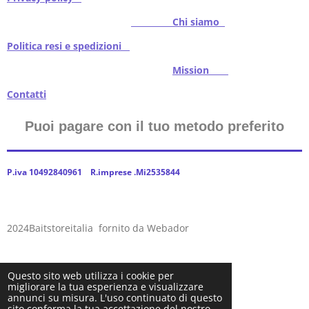
Chi siamo
Politica resi e spedizioni
Mission
Contatti
Puoi pagare con il tuo metodo preferito
P.iva 10492840961 R.imprese .Mi2535844
2024Baitstoreitalia fornito da Webador
Questo sito web utilizza i cookie per
migliorare la tua esperienza e visualizzare
annunci su misura. L'uso continuato di questo
sito conferma la tua accettazione del nostro