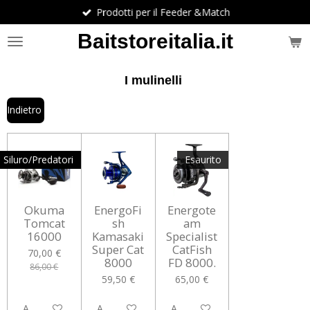
Prodotti per il Feeder &Match
Vai
al
Baitstoreitalia.it
contenuto
principale
I mulinelli
Indietro
Siluro/Predatori
Esaurito
Okuma
EnergoFi
Energote
Tomcat
sh
am
16000
Kamasaki
Specialist
Super Cat
CatFish
70,00 €
8000
FD 8000.
86,00 €
59,50 €
65,00 €
Aggiungi al carrello
Aggiungi al carrello
Avvisami quando disponibile