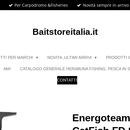
Per Carpodromo &Fisheries
Novità sempre in arrivo
Baitstoreitalia.it
TTI PER MARCHI
NOVITA ,ULTIMI ARRIVI
PRODOTTI 
AMI
CATALOGO GENERALE HERABUNA FISHING, PESCA IN S
CONTATTI
Energoteam 