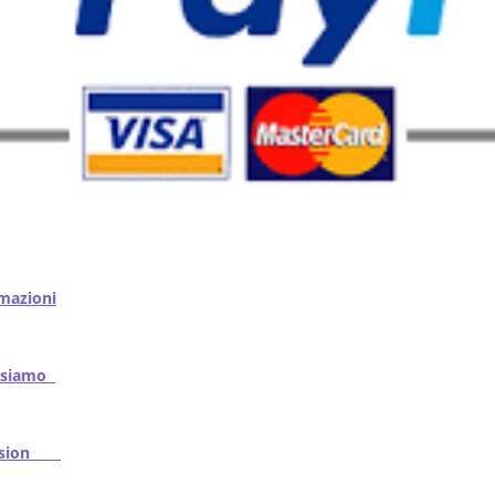
mazioni
iamo
ssion