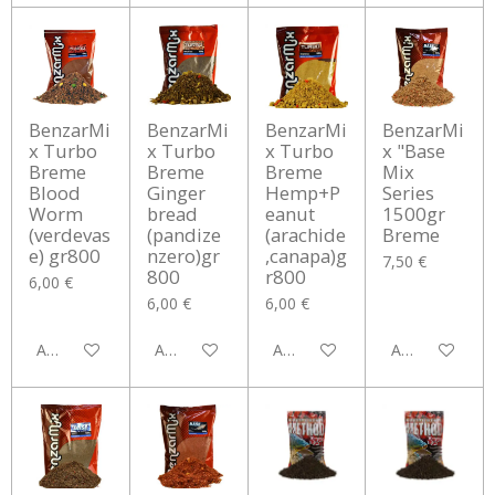
BenzarMi
BenzarMi
BenzarMi
BenzarMi
x Turbo
x Turbo
x Turbo
x "Base
Breme
Breme
Breme
Mix
Blood
Ginger
Hemp+P
Series
Worm
bread
eanut
1500gr
(verdevas
(pandize
(arachide
Breme
e) gr800
nzero)gr
,canapa)g
7,50 €
800
r800
6,00 €
6,00 €
6,00 €
Aggiungi al carrello
Aggiungi al carrello
Aggiungi al carrello
Aggiungi al car