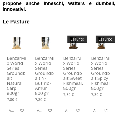
propone anche inneschi, wafters e dumbell,
innovativi.
Le Pasture
Esaurito
Esaurito
BenzarMi
BenzarMi
BenzarMi
BenzarMi
x World
x World
x World
x World
Series
Series
Series
Series
Groundb
Groundb
Groundb
Groundb
ait
ait N-
ait Sweet
ait Spicy
Natural
Butiric -
Fishmeal.
Fishmeal
Carp.
Amur
800gr
800gr
800gr
800 gr
7,80 €
7,80 €
7,80 €
7,80 €
Aggiungi al carrello
Aggiungi al carrello
Avvisami quando disponibile
Avvisami quan