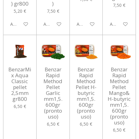
) gr800
)
7,50 €
5,20 €
7,50 €
Aggiungi al carrello
Aggiungi al carrello
Aggiungi al carrello
Aggiungi al car
BenzarMi
Benzar
Benzar
Benzar
x Aqua
Rapid
Rapid
Rapid
Classic
Method
Method
Method
pellet
Pellet
Pellet H-
Pellet
2,5mm
Garlic
butyric
Mango&
gr800
mm1,5.
mm1,5.
H-butyric
600gr
600gr
mm1,5.
6,50 €
(pronto
(pronto
600gr
uso)
uso)
(pronto
uso)
6,50 €
6,50 €
6,50 €