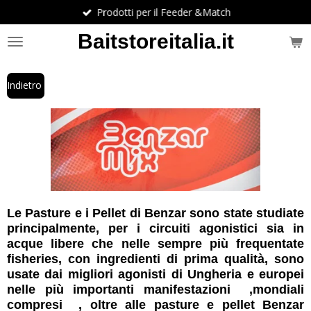
Prodotti per il Feeder &Match
Vai
al
Baitstoreitalia.it
contenuto
principale
Indietro
Le Pasture e i Pellet di Benzar sono state studiate
principalmente, per i circuiti agonistici sia in
acque libere che nelle sempre più frequentate
fisheries, con ingredienti di prima qualità, sono
usate dai migliori agonisti di Ungheria e europei
nelle più importanti manifestazioni ,mondiali
compresi , oltre alle pasture e pellet Benzar