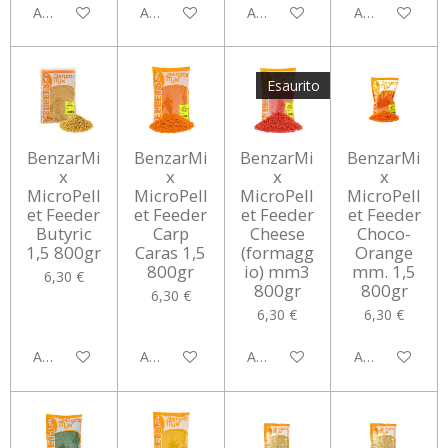
Aggiungi al carrello
Aggiungi al carrello
Aggiungi al carrello
Aggiungi al car
Esaurito
BenzarMi
BenzarMi
BenzarMi
BenzarMi
x
x
x
x
MicroPell
MicroPell
MicroPell
MicroPell
et Feeder
et Feeder
et Feeder
et Feeder
Butyric
Carp
Cheese
Choco-
1,5 800gr
Caras 1,5
(formagg
Orange
800gr
io) mm3
mm. 1,5
6,30 €
800gr
800gr
6,30 €
6,30 €
6,30 €
Aggiungi al carrello
Aggiungi al carrello
Avvisami quando disponibile
Aggiungi al car