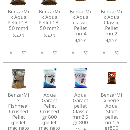
BenzarMi
BenzarMi
BenzarMi
BenzarMi
x Aqua
x Aqua
x Aqua
x Aqua
Pellet CB-
Pellet CB-
classic
Classic
50 mm4
50 mm2
Pellet
Pellet
mm4
mm2
5,20 €
5,20 €
4,50 €
4,50 €
Aggiungi al carrello
Aggiungi al carrello
Aggiungi al carrello
Aggiungi al car
BenzarMi
Aqua
Aqua
BenzarMi
x
Garant
Garant
x Serie
Fishmeal
Pellet
pellet
Aqua
Crushed
Crushed
Classic
Start
Pellet
gr 800
mm2,5
pellet
(pellet
(pellet
gr 800
mm1,5
macinato
macinato
gr800
7,50 €