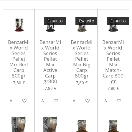
Esaurito
Esaurito
Esaurito
BenzarMi
BenzarMi
BenzarMi
BenzarMi
x World
x World
x World
x World
Series
Series
Series
Series
Pellet
Pellet
Pellet
Pellet
Mix Red
Mix
Mix Big
Mix
Carp
Active
Carp
Match-
800gr
Carp
800gr
Carp 800
gr800
gr
7,80 €
7,80 €
7,80 €
7,80 €
Aggiungi al carrello
Avvisami quando disponibile
Avvisami quando disponibile
Avvisami quan