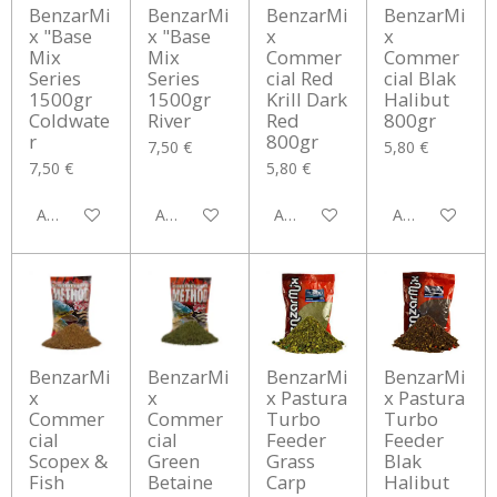
BenzarMi
BenzarMi
BenzarMi
BenzarMi
x "Base
x "Base
x
x
Mix
Mix
Commer
Commer
Series
Series
cial Red
cial Blak
1500gr
1500gr
Krill Dark
Halibut
Coldwate
River
Red
800gr
r
800gr
7,50 €
5,80 €
7,50 €
5,80 €
Aggiungi al carrello
Aggiungi al carrello
Aggiungi al carrello
Aggiungi al car
BenzarMi
BenzarMi
BenzarMi
BenzarMi
x
x
x Pastura
x Pastura
Commer
Commer
Turbo
Turbo
cial
cial
Feeder
Feeder
Scopex &
Green
Grass
Blak
Fish
Betaine
Carp
Halibut