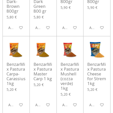
Dark-
Dark
800gr
800gr
Brown
Green
5,90 €
5,90 €
800gr
800 gr
5,80 €
5,80 €
Aggiungi al carrello
Aggiungi al carrello
Aggiungi al carrello
Aggiungi al car
BenzarMi
BenzarMi
BenzarMi
BenzarMi
x Pastura
x Pastura
x Pastura
x Pastura
Carpa-
Master
Mushell
Cheese
Carassius
Carp 1 kg
(cozza
for Strem
1kg
verde)
1kg
5,20 €
1kg
5,20 €
5,20 €
5,20 €
Aggiungi al carrello
Aggiungi al carrello
Aggiungi al carrello
Aggiungi al car