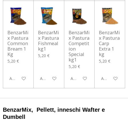
BenzarMi
BenzarMi
BenzarMi
BenzarMi
x Pastura
x Pastura
x Pastura
x Pastura
Common
Fishmeal
Competit
Carp
Bream 1
kg1
ion
Extra 1
Kg
Special
kg
5,20 €
kg1
5,20 €
5,20 €
5,20 €
Aggiungi al carrello
Aggiungi al carrello
Aggiungi al carrello
Aggiungi al car
BenzarMix, Pellett, inneschi Wafter e
Dumbell