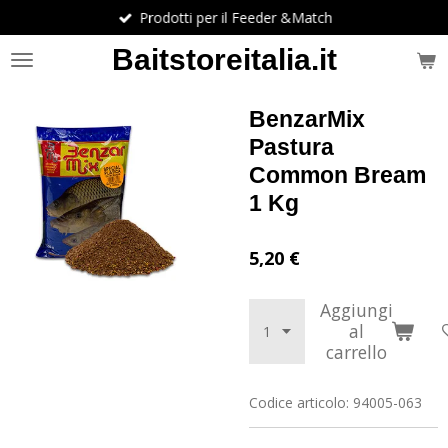
Prodotti per il Feeder &Match
Vai
al
Baitstoreitalia.it
contenuto
principale
BenzarMix
Pastura
Common Bream
1 Kg
5,20 €
Aggiungi
al
carrello
Codice articolo:
94005-063