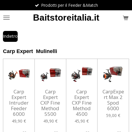
Prodotti per il Feeder &Match
Vai
al
Baitstoreitalia.it
contenuto
principale
Indietro
Carp Expert Mulinelli
Carp
Carp
Carp
CarpExpe
Expert
Expert
Expert
rt Max 2
Intruder
CXP Fine
CXP Fine
Spod
Feeder
Method
Method
6000
6000
5500
4500
59,00 €
49,90 €
49,90 €
45,90 €